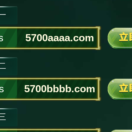
一
s
5700aaaa.com
二
s
5700bbbb.com
三